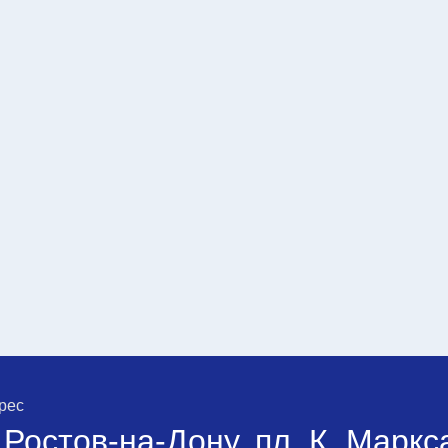
рес
. Ростов-на-Дону, пл. К. Маркс