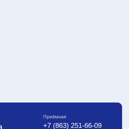
Приёмная
+7 (863) 251-66-09
а,